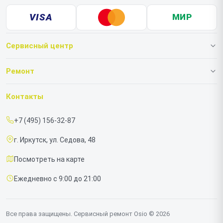
VISA
МИР
Сервисный центр
О нашем сервисе
Ремонт
Гарантия
Ноутбуков
Контакты
Прайс-лист
Моноблоков
+7 (495) 156-32-87
Срочный ремонт
г. Иркутск, ул. Седова, 48
Доставка и способы оплаты
Посмотреть на карте
Диагностика
Ежедневно с 9:00 до 21:00
Контакты
Все права защищены. Сервисный ремонт Osio © 2026