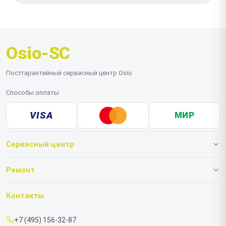
Osio-SC
Постгарантийный сервисный центр Osio
Способы оплаты
VISA
МИР
Сервисный центр
О нашем сервисе
Ремонт
Гарантия
Ноутбуков
Контакты
Прайс-лист
Моноблоков
+7 (495) 156-32-87
Срочный ремонт