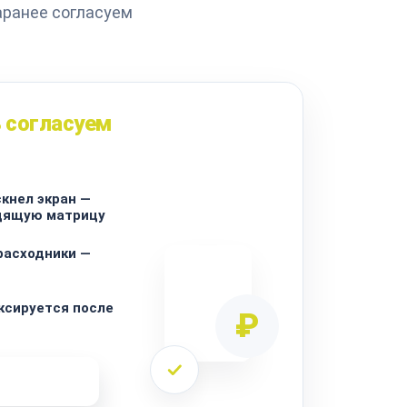
аранее согласуем
 согласуем
скнел экран —
дящую матрицу
расходники —
ксируется после
₽
ремонта