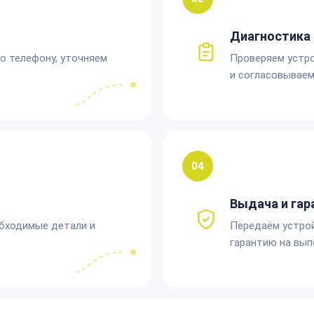
Диагностика 
по телефону, уточняем
Проверяем устро
и согласовываем
04
Выдача и гар
обходимые детали и
Передаём устро
гарантию на вып