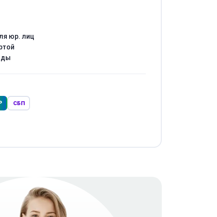
ля юр. лиц
ртой
оды
Р
СБП