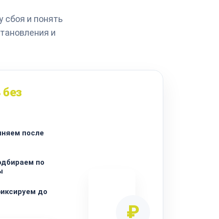
 сбоя и понять
становления и
 без
чняем после
одбираем по
ы
фиксируем до
₽