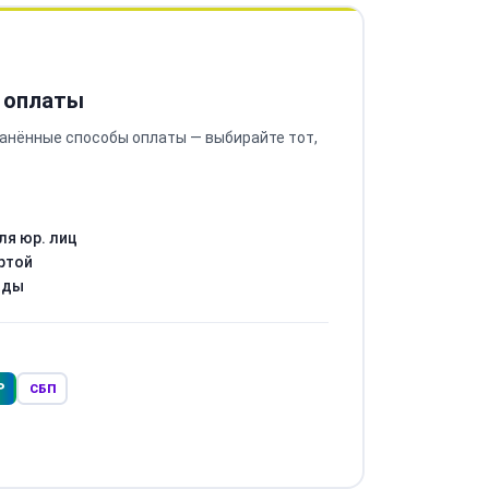
 оплаты
анённые способы оплаты — выбирайте тот,
ля юр. лиц
ртой
оды
Р
СБП