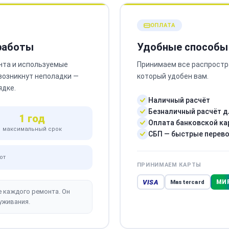
ОПЛАТА
 работы
Удобные способы
нта и используемые
Принимаем все распростр
 возникнут неполадки —
который удобен вам.
ядке.
Наличный расчёт
Безналичный расчёт д
1 год
Оплата банковской ка
максимальный срок
СБП — быстрые перев
от
ПРИНИМАЕМ КАРТЫ
VISA
МИ
Mastercard
е каждого ремонта. Он
уживания.