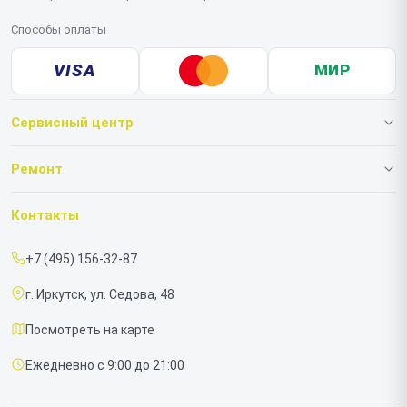
Способы оплаты
VISA
МИР
Сервисный центр
О нашем сервисе
Ремонт
Гарантия
Ноутбуков
Контакты
Прайс-лист
Моноблоков
+7 (495) 156-32-87
Срочный ремонт
г. Иркутск, ул. Седова, 48
Доставка и способы оплаты
Посмотреть на карте
Диагностика
Ежедневно с 9:00 до 21:00
Контакты